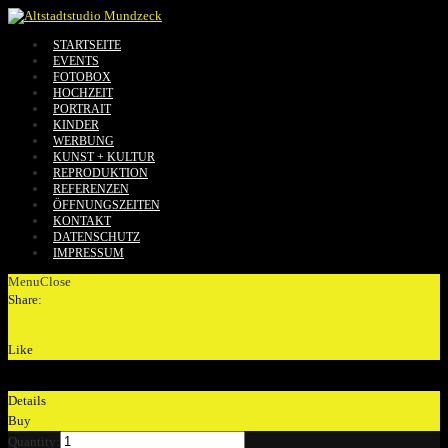
STARTSEITE
EVENTS
FOTOBOX
HOCHZEIT
PORTRAIT
KINDER
WERBUNG
KUNST + KULTUR
REPRODUKTION
REFERENZEN
ÖFFNUNGSZEITEN
KONTAKT
DATENSCHUTZ
IMPRESSUM
Menu
Close
Share:
Like
Details
Buy
Quantity: